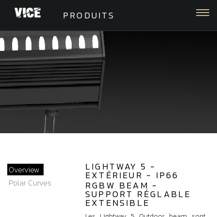
Togg
PRODUITS
LIGHTWAY 5 -
Overview
EXTÉRIEUR - IP66
Polar Curves
RGBW BEAM -
SUPPORT RÉGLABLE
EXTENSIBLE
Les Lightway 5 Outdoor beam sont