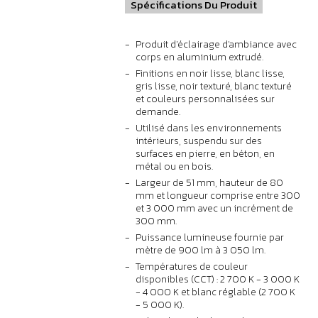
Spécifications Du Produit
Produit d'éclairage d'ambiance avec
corps en aluminium extrudé.
Finitions en noir lisse, blanc lisse,
gris lisse, noir texturé, blanc texturé
et couleurs personnalisées sur
demande.
Utilisé dans les environnements
intérieurs, suspendu sur des
surfaces en pierre, en béton, en
métal ou en bois.
Largeur de 51 mm, hauteur de 80
mm et longueur comprise entre 300
et 3 000 mm avec un incrément de
300 mm.
Puissance lumineuse fournie par
mètre de 900 lm à 3 050 lm.
Températures de couleur
disponibles (CCT) : 2 700 K - 3 000 K
- 4 000 K et blanc réglable (2 700 K
- 5 000 K).