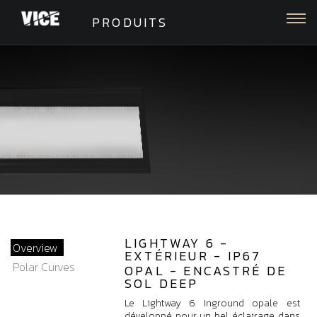
Togg
PRODUITS
LIGHTWAY 6 -
Overview
EXTÉRIEUR - IP67
Polar Curves
OPAL - ENCASTRÉ DE
SOL DEEP
Le Lightway 6 Inground opale est
développé pour un bel éclairage dans