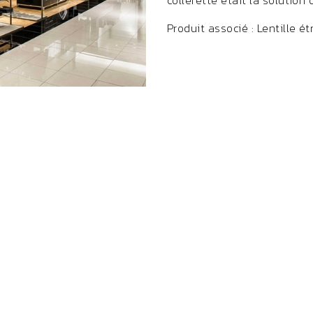
collerette était la solution 
Produit associé : Lentille ét